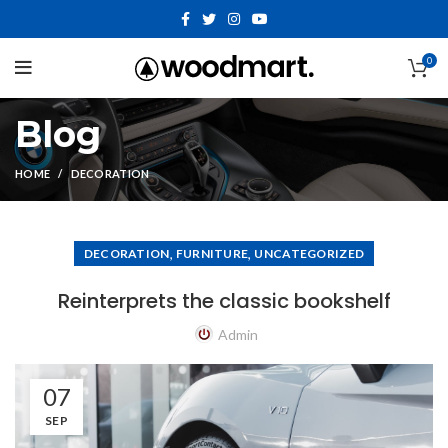
0
Blog
HOME
DECORATION
,
,
DECORATION
FURNITURE
UNCATEGORIZED
Reinterprets the classic bookshelf
Admin
07
SEP