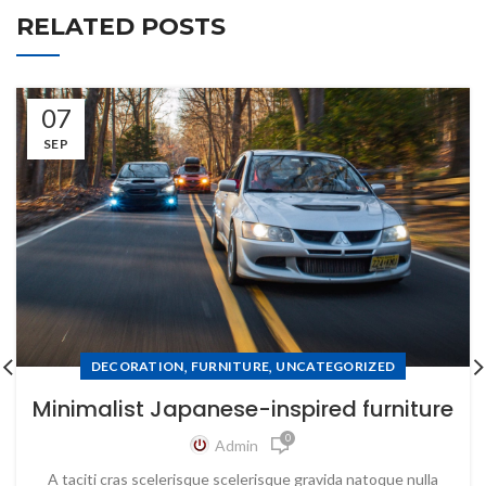
RELATED POSTS
07
SEP
,
,
DECORATION
FURNITURE
UNCATEGORIZED
Minimalist Japanese-inspired furniture
0
Admin
A taciti cras scelerisque scelerisque gravida natoque nulla